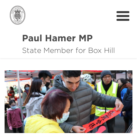
Paul Hamer MP
State Member for Box Hill
About
How I can help you
Community Support
News
中文
Get In Touch