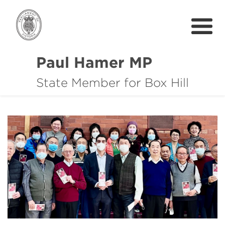
Paul Hamer MP
State Member for Box Hill
About
How I can help you
Community Support
News
中文
Get In Touch